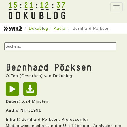
15
21
12
37
Toggl
navig
Dokublog
Audio
Bernhard Pörksen
Bernhard Pörksen
O-Ton (Gespräch) von Dokublog
Dauer:
6:24 Minuten
Audio-Nr:
#1991
Inhalt:
Bernhard Pörksen, Professor für
Medienwissenschaft an der Uni Tübingen. Analysiert die