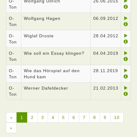
O-
Wolfgang Ullrich
26.06.2015
Ton
O-
Wolfgang Hagen
06.09.2012
Ton
O-
Wiglaf Droste
28.04.2012
Ton
O-
Wie soll ein Essay klingen?
04.04.2019
Ton
O-
Wie das Hörspiel auf den
28.11.2019
Ton
Hund kam
O-
Werner Dafeldecker
21.02.2013
Ton
«
1
2
3
4
5
6
7
8
9
10
»