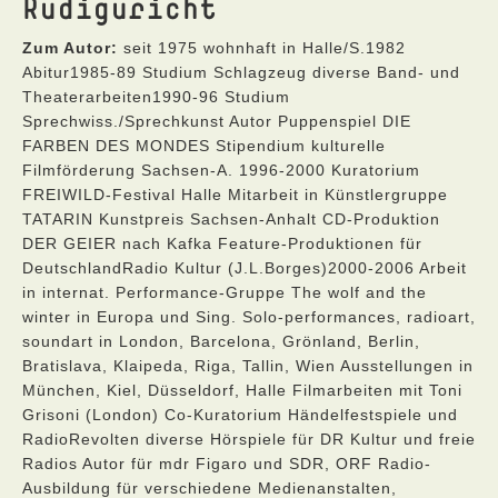
Rudiguricht
Zum Autor:
seit 1975 wohnhaft in Halle/S.1982
Abitur1985-89 Studium Schlagzeug diverse Band- und
Theaterarbeiten1990-96 Studium
Sprechwiss./Sprechkunst Autor Puppenspiel DIE
FARBEN DES MONDES Stipendium kulturelle
Filmförderung Sachsen-A. 1996-2000 Kuratorium
FREIWILD-Festival Halle Mitarbeit in Künstlergruppe
TATARIN Kunstpreis Sachsen-Anhalt CD-Produktion
DER GEIER nach Kafka Feature-Produktionen für
DeutschlandRadio Kultur (J.L.Borges)2000-2006 Arbeit
in internat. Performance-Gruppe The wolf and the
winter in Europa und Sing. Solo-performances, radioart,
soundart in London, Barcelona, Grönland, Berlin,
Bratislava, Klaipeda, Riga, Tallin, Wien Ausstellungen in
München, Kiel, Düsseldorf, Halle Filmarbeiten mit Toni
Grisoni (London) Co-Kuratorium Händelfestspiele und
RadioRevolten diverse Hörspiele für DR Kultur und freie
Radios Autor für mdr Figaro und SDR, ORF Radio-
Ausbildung für verschiedene Medienanstalten,