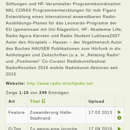
Stiftungen und HF-Veranstalter Programmkoordination
NKL CORAX Programmentwicklungen für mdr Figaro
Entwicklung eines international anwendbaren Radio-
Ausbildungs-Planes für das Leonardo-Programm der
EU (gemeinsam mit Uni Klagenfurt, HF- Akademie Lille,
Radio Agora Kärnten und Radio Student Lubliana2007
Autor des Hörspiels – Hauser – der Vogelmensch Autor
des Buches HAUSER Publikationen zum Hörfunk in div.
Anthologien und Zeitschriften (u.a. in „Relating Radio“
und „Positionen“ Co-Curator Radiokunstfestival
RadioRevolten 2016 mobile Radiokunst-Aktionen seit
2015
Website:
http://www.radio-mischpoke.net
Zeige
1-10
von
249
Einträgen.
Art
Titel
Upload
Feature
Zuwanderung Halle-
17.03.2013
Stadtrand
O-Ton
Zu wenig-eine lyrische
17.09.2010