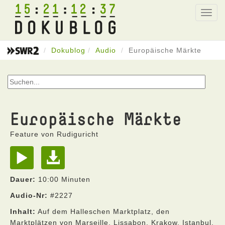
15
21
12
37
Toggl
navig
Dokublog
Audio
Europäische Märkte
Europäische Märkte
Feature von Rudiguricht
Dauer:
10:00 Minuten
Audio-Nr:
#2227
Inhalt:
Auf dem Halleschen Marktplatz, den
Marktplätzen von Marseille, Lissabon, Krakow, Istanbul,