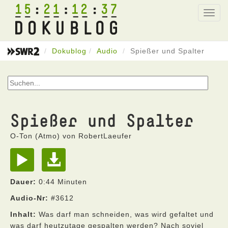
15
21
12
37
Toggl
navig
Dokublog
Audio
Spießer und Spalter
Spießer und Spalter
O-Ton (Atmo) von RobertLaeufer
Dauer:
0:44 Minuten
Audio-Nr:
#3612
Inhalt:
Was darf man schneiden, was wird gefaltet und
was darf heutzutage gespalten werden? Nach soviel