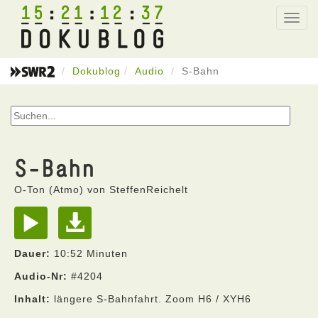
15
21
12
37
Toggl
navig
Dokublog
Audio
S-Bahn
S-Bahn
O-Ton (Atmo) von SteffenReichelt
Dauer:
10:52 Minuten
Audio-Nr:
#4204
Inhalt:
längere S-Bahnfahrt. Zoom H6 / XYH6