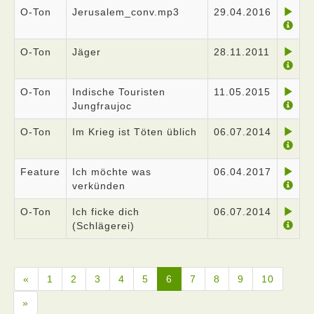
O-Ton
Jerusalem_conv.mp3
29.04.2016
O-Ton
Jäger
28.11.2011
O-Ton
Indische Touristen
11.05.2015
Jungfraujoc
O-Ton
Im Krieg ist Töten üblich
06.07.2014
Feature
Ich möchte was
06.04.2017
verkünden
O-Ton
Ich ficke dich
06.07.2014
(Schlägerei)
«
1
2
3
4
5
6
7
8
9
10
»