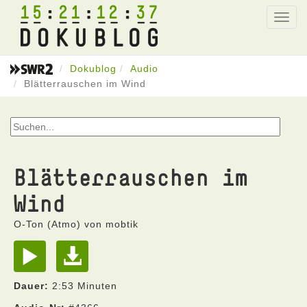
15
21
12
37
Toggl
navig
Dokublog
Audio
Blätterrauschen im Wind
Blätterrauschen im
Wind
O-Ton (Atmo) von mobtik
Dauer:
2:53 Minuten