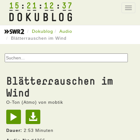
15
21
12
37
Toggl
navig
Dokublog
Audio
Blätterrauschen im Wind
Blätterrauschen im
Wind
O-Ton (Atmo) von mobtik
Dauer:
2:53 Minuten