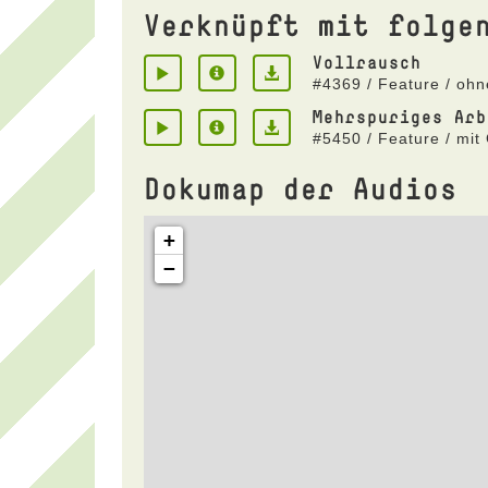
Verknüpft mit folge
Vollrausch
#4369 / Feature / oh
Mehrspuriges Arb
#5450 / Feature / mit
Dokumap der Audios