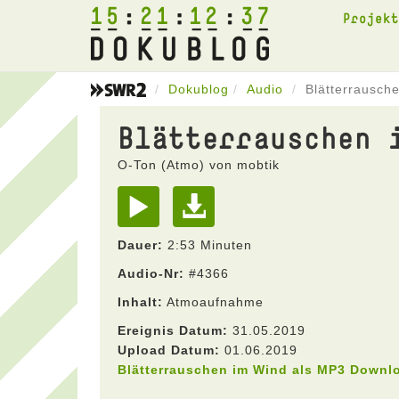
15
21
12
37
Projek
Dokublog
Audio
Blätterrausch
Blätterrauschen 
O-Ton (Atmo) von mobtik
Dauer:
2:53 Minuten
Audio-Nr:
#4366
Inhalt:
Atmoaufnahme
Ereignis Datum:
31.05.2019
Upload Datum:
01.06.2019
Blätterrauschen im Wind als MP3 Downl