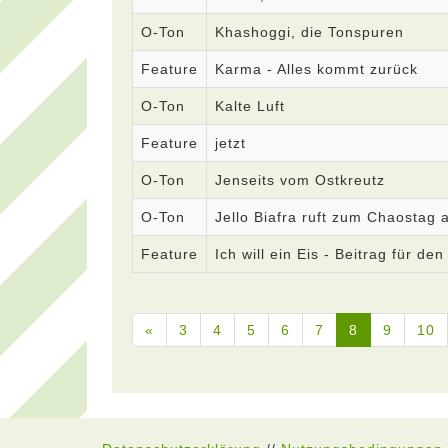
O-Ton
Khashoggi, die Tonspuren
Feature
Karma - Alles kommt zurück
O-Ton
Kalte Luft
Feature
jetzt
O-Ton
Jenseits vom Ostkreutz
O-Ton
Jello Biafra ruft zum Chaostag 
Feature
Ich will ein Eis - Beitrag für 
«
3
4
5
6
7
8
9
10