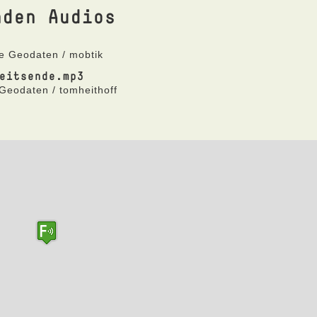
nden Audios
ne Geodaten / mobtik
eitsende.mp3
 Geodaten / tomheithoff