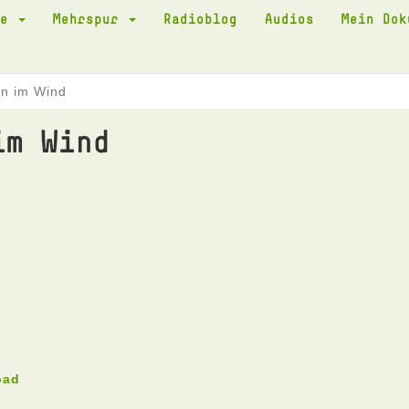
te
Mehrspur
Radioblog
Audios
Mein Do
en im Wind
im Wind
oad