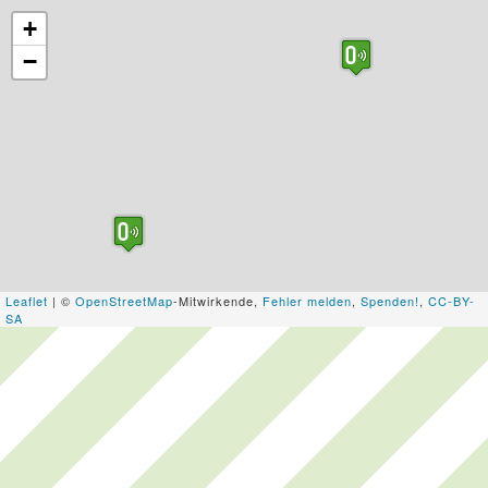
+
−
Leaflet
| ©
OpenStreetMap
-Mitwirkende,
Fehler melden
,
Spenden!
,
CC-BY-
SA