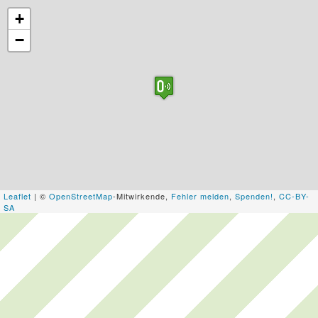
+
−
Leaflet
| ©
OpenStreetMap
-Mitwirkende,
Fehler melden
,
Spenden!
,
CC-BY-
SA