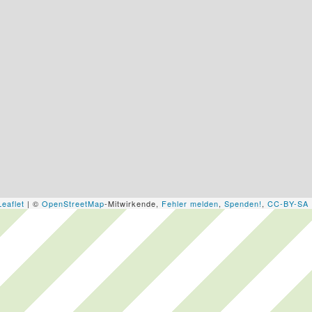
Leaflet
| ©
OpenStreetMap
-Mitwirkende,
Fehler melden
,
Spenden!
,
CC-BY-SA