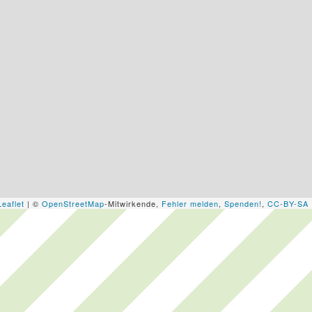
Leaflet
| ©
OpenStreetMap
-Mitwirkende,
Fehler melden
,
Spenden!
,
CC-BY-SA