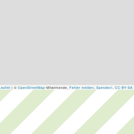
Leaflet
| ©
OpenStreetMap
-Mitwirkende,
Fehler melden
,
Spenden!
,
CC-BY-SA