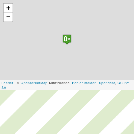
+
−
Leaflet
| ©
OpenStreetMap
-Mitwirkende,
Fehler melden
,
Spenden!
,
CC-BY-
SA