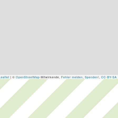
Leaflet
| ©
OpenStreetMap
-Mitwirkende,
Fehler melden
,
Spenden!
,
CC-BY-SA