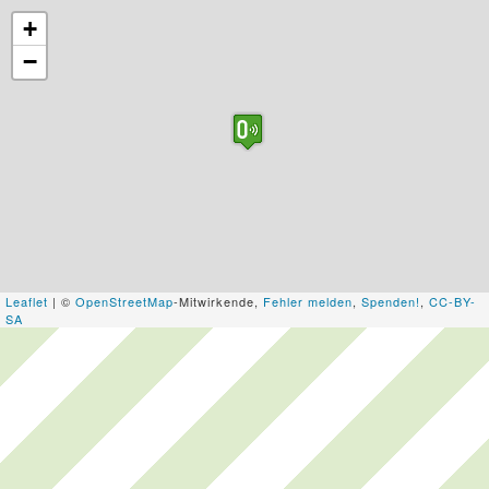
+
−
Leaflet
| ©
OpenStreetMap
-Mitwirkende,
Fehler melden
,
Spenden!
,
CC-BY-
SA