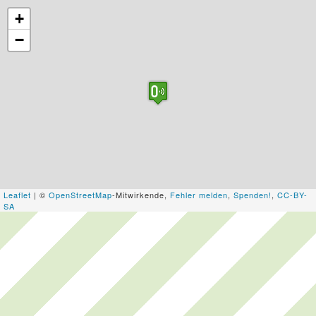
+
−
Leaflet
| ©
OpenStreetMap
-Mitwirkende,
Fehler melden
,
Spenden!
,
CC-BY-
SA