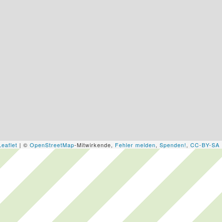
Leaflet
| ©
OpenStreetMap
-Mitwirkende,
Fehler melden
,
Spenden!
,
CC-BY-SA