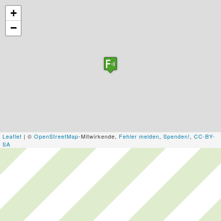
+
−
Leaflet
| ©
OpenStreetMap
-Mitwirkende,
Fehler melden
,
Spenden!
,
CC-BY-
SA