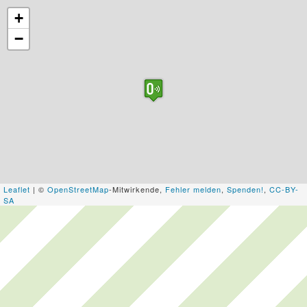
+
−
Leaflet
| ©
OpenStreetMap
-Mitwirkende,
Fehler melden
,
Spenden!
,
CC-BY-
SA