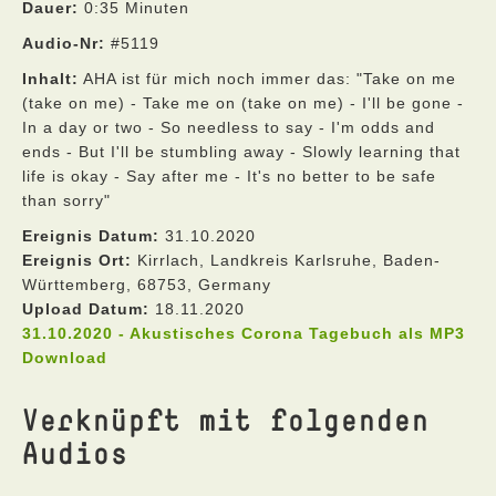
Dauer:
0:35 Minuten
Audio-Nr:
#5119
Inhalt:
AHA ist für mich noch immer das: "Take on me
(take on me) - Take me on (take on me) - I'll be gone -
In a day or two - So needless to say - I'm odds and
ends - But I'll be stumbling away - Slowly learning that
life is okay - Say after me - It's no better to be safe
than sorry"
Ereignis Datum:
31.10.2020
Ereignis Ort:
Kirrlach, Landkreis Karlsruhe, Baden-
Württemberg, 68753, Germany
Upload Datum:
18.11.2020
31.10.2020 - Akustisches Corona Tagebuch als MP3
Download
Verknüpft mit folgenden
Audios