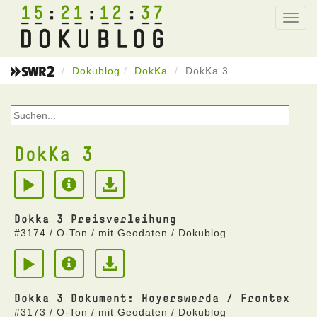
15
21
12
37
Toggl
navig
Dokublog
DokKa
DokKa 3
DokKa 3
Dokka 3 Preisverleihung
#3174 / O-Ton / mit Geodaten / Dokublog
Dokka 3 Dokument: Hoyerswerda / Frontex
#3173 / O-Ton / mit Geodaten / Dokublog