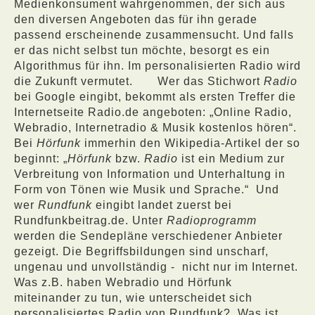
Medienkonsument wahrgenommen, der sich aus
den diversen Angeboten das für ihn gerade
passend erscheinende zusammensucht. Und falls
er das nicht selbst tun möchte, besorgt es ein
Algorithmus für ihn. Im personalisierten Radio wird
die Zukunft vermutet.
Wer das Stichwort
Radio
bei Google eingibt, bekommt als ersten Treffer die
Internetseite Radio.de angeboten: „Online Radio,
Webradio, Internetradio & Musik kostenlos hören“.
Bei
Hörfunk
immerhin den Wikipedia-Artikel der so
beginnt: „
Hörfunk
bzw.
Radio
ist ein Medium zur
Verbreitung von Information und Unterhaltung in
Form von Tönen wie Musik und Sprache.“
Und
wer
Rundfunk
eingibt landet zuerst bei
Rundfunkbeitrag.de. Unter
Radioprogramm
werden die Sendepläne verschiedener Anbieter
gezeigt. Die Begriffsbildungen sind unscharf,
ungenau und unvollständig -
nicht nur im Internet.
Was z.B. haben Webradio und Hörfunk
miteinander zu tun, wie unterscheidet sich
personalisiertes Radio von Rundfunk?
Was ist