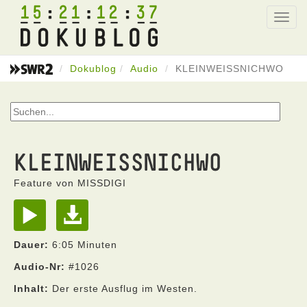
15
21
12
37
Toggl
navig
Dokublog
Audio
KLEINWEISSNICHWO
KLEINWEISSNICHWO
Feature von MISSDIGI
Dauer:
6:05 Minuten
Audio-Nr:
#1026
Inhalt:
Der erste Ausflug im Westen.