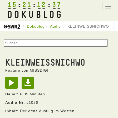
15
21
12
37
Toggl
navig
Dokublog
Audio
KLEINWEISSNICHWO
KLEINWEISSNICHWO
Feature von MISSDIGI
Dauer:
6:05 Minuten
Audio-Nr:
#1026
Inhalt:
Der erste Ausflug im Westen.