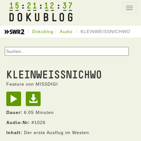
15
21
12
37
Toggl
navig
Dokublog
Audio
KLEINWEISSNICHWO
KLEINWEISSNICHWO
Feature von MISSDIGI
Dauer:
6:05 Minuten
Audio-Nr:
#1026
Inhalt:
Der erste Ausflug im Westen.