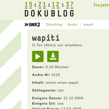
15
21
12
37
Projek
Dokublog
Audio
wapiti
wapiti
O-Ton (Atmo) von strambino
Dauer:
0:20 Minuten
Audio-Nr:
#115
Inhalt:
schrei eines wapiti
Schlagworte:
tier
Ereignis Datum:
22.10.2004
Ereignis Ort:
usa
Upload Datum:
17.04.2008