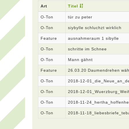
Art
Titel
O-Ton
tür zu peter
O-Ton
siybylle schluchzt wirklich
Feature
ausnahmeraum 1 sibylle
O-Ton
schritte im Schnee
O-Ton
Mann gähnt
Feature
26.03.20 Daumendrehen währ
O-Ton
2018-12-01_die_Neue_an_de
O-Ton
2018-12-01_Wuerzburg_Wei
O-Ton
2018-11-24_hertha_hoffenh
O-Ton
2018-11-18_liebesbriefe_teb