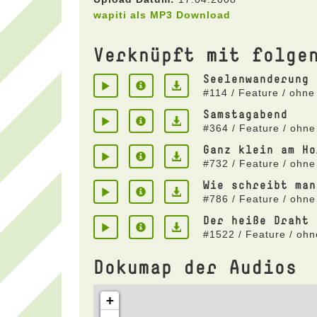
wapiti als MP3 Download
Verknüpft mit folge
Seelenwanderung
#114 / Feature / ohne
Samstagabend
#364 / Feature / ohne
Ganz klein am Ho
#732 / Feature / ohne
Wie schreibt man
#786 / Feature / ohne
Der heiße Draht
#1522 / Feature / oh
Dokumap der Audios