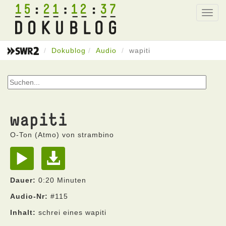
15
21
12
37
Toggl
navig
Dokublog
Audio
wapiti
wapiti
O-Ton (Atmo) von strambino
Dauer:
0:20 Minuten
Audio-Nr:
#115
Inhalt:
schrei eines wapiti