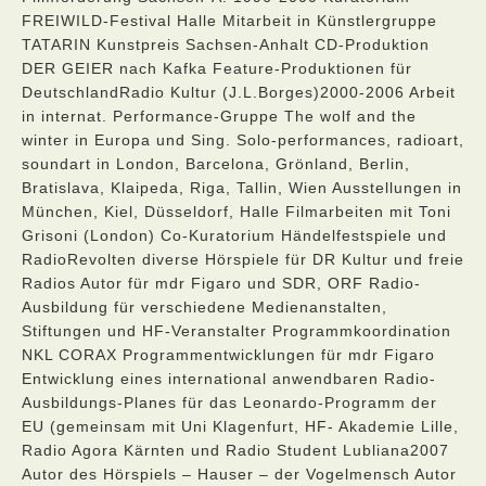
FREIWILD-Festival Halle Mitarbeit in Künstlergruppe
TATARIN Kunstpreis Sachsen-Anhalt CD-Produktion
DER GEIER nach Kafka Feature-Produktionen für
DeutschlandRadio Kultur (J.L.Borges)2000-2006 Arbeit
in internat. Performance-Gruppe The wolf and the
winter in Europa und Sing. Solo-performances, radioart,
soundart in London, Barcelona, Grönland, Berlin,
Bratislava, Klaipeda, Riga, Tallin, Wien Ausstellungen in
München, Kiel, Düsseldorf, Halle Filmarbeiten mit Toni
Grisoni (London) Co-Kuratorium Händelfestspiele und
RadioRevolten diverse Hörspiele für DR Kultur und freie
Radios Autor für mdr Figaro und SDR, ORF Radio-
Ausbildung für verschiedene Medienanstalten,
Stiftungen und HF-Veranstalter Programmkoordination
NKL CORAX Programmentwicklungen für mdr Figaro
Entwicklung eines international anwendbaren Radio-
Ausbildungs-Planes für das Leonardo-Programm der
EU (gemeinsam mit Uni Klagenfurt, HF- Akademie Lille,
Radio Agora Kärnten und Radio Student Lubliana2007
Autor des Hörspiels – Hauser – der Vogelmensch Autor