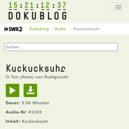
15
21
12
37
Toggl
navig
Dokublog
Audio
Kuckucksuhr
Kuckucksuhr
O-Ton (Atmo) von Rudiguricht
Dauer:
0:06 Minuten
Audio-Nr:
#1243
Inhalt:
Kuckucksuhr