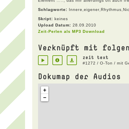
Element ….., das mir allerdings oft auch f
Schlagworte:
Innere,eigener,Rhythmus,Nic
Skript:
keines
Upload Datum:
28.09.2010
Zeit-Perlen als MP3 Download
Verknüpft mit folge
zeit text
#1272 / O-Ton / mit 
Dokumap der Audios