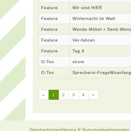
Feature
Wir sind HIER
Feature
Winternacht im Watt
Feature
Wende-Möbel + Denk-Wen
Feature
Ver-fahren
Feature
Tag X
O-Ton
strom
O-Ton
Sprecherin-FrageWoanfan
«
1
2
3
4
»
Datenschutzerklärung
//
Nutzungsbedingungen