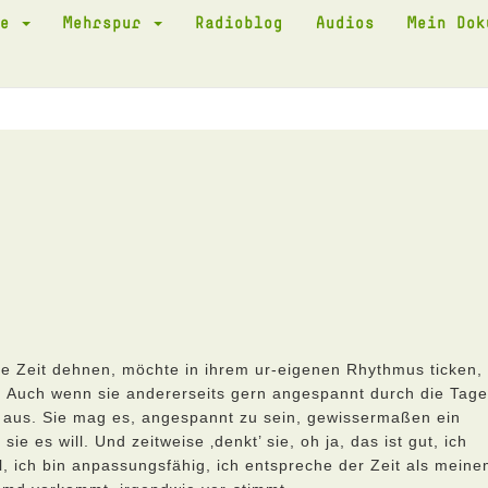
te
Mehrspur
Radioblog
Audios
Mein Do
 Zeit dehnen, möchte in ihrem ur-eigenen Rhythmus ticken,
ill. Auch wenn sie andererseits gern angespannt durch die Tage
ht aus. Sie mag es, angespannt zu sein, gewissermaßen ein
e es will. Und zeitweise ‚denkt’ sie, oh ja, das ist gut, ich
bel, ich bin anpassungsfähig, ich entspreche der Zeit als mein