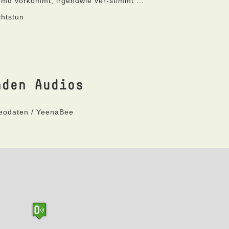
remd vorkommt, irgendwie ver-stimmt ...
htstun
nden Audios
Geodaten / YeenaBee