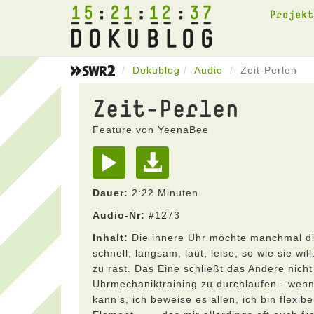
15
21
12
37
Projek
Dokublog
Audio
Zeit-Perlen
Zeit-Perlen
Feature von YeenaBee
Dauer:
2:22 Minuten
Audio-Nr:
#1273
Inhalt:
Die innere Uhr möchte manchmal die
schnell, langsam, laut, leise, so wie sie w
zu rast. Das Eine schließt das Andere nic
Uhrmechaniktraining zu durchlaufen - wenn si
kann’s, ich beweise es allen, ich bin flexi