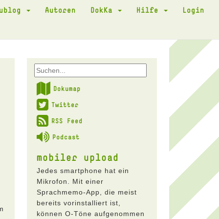
kublog
Autoren
DokKa
Hilfe
Login
Dokumap
Twitter
RSS Feed
Podcast
mobiler upload
Jedes smartphone hat ein
Mikrofon. Mit einer
Sprachmemo-App, die meist
bereits vorinstalliert ist,
em
können O-Töne aufgenommen