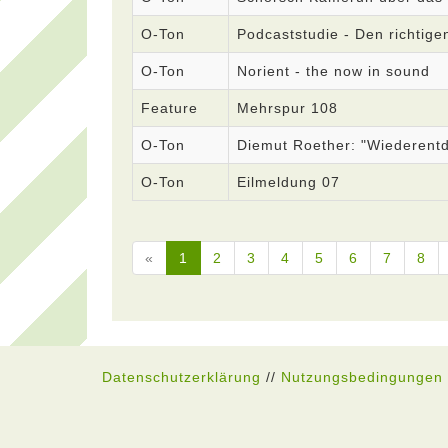
O-Ton
Podcaststudie - Den richtige
O-Ton
Norient - the now in sound
Feature
Mehrspur 108
O-Ton
Diemut Roether: "Wiederent
O-Ton
Eilmeldung 07
«
1
2
3
4
5
6
7
8
Datenschutzerklärung
//
Nutzungsbedingungen