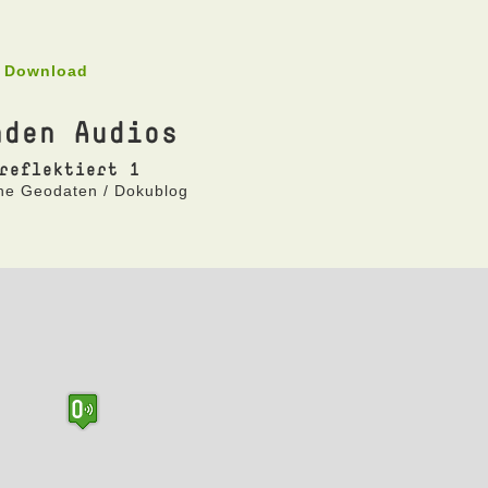
3 Download
nden Audios
reflektiert 1
ne Geodaten / Dokublog