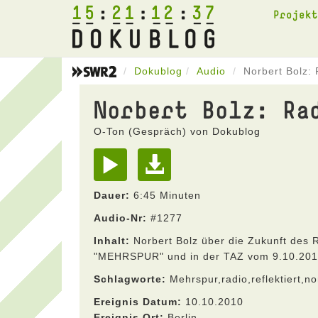
15
21
12
37
Projek
Dokublog
Audio
Norbert Bolz: 
Norbert Bolz: Ra
O-Ton (Gespräch) von Dokublog
Dauer:
6:45 Minuten
Audio-Nr:
#1277
Inhalt:
Norbert Bolz über die Zukunft des R
"MEHRSPUR" und in der TAZ vom 9.10.20
Schlagworte:
Mehrspur,radio,reflektiert,no
Ereignis Datum:
10.10.2010
Ereignis Ort:
Berlin