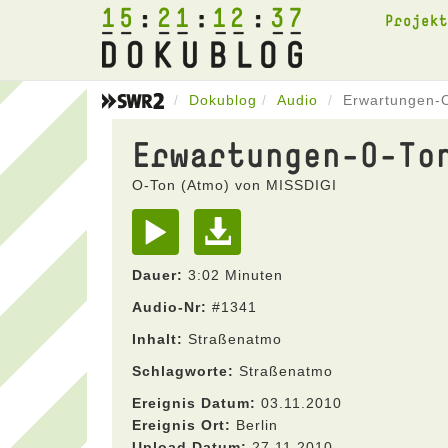
15
21
12
37
Projek
Dokublog
Audio
Erwartungen-
Erwartungen-O-To
O-Ton (Atmo) von MISSDIGI
Dauer:
3:02 Minuten
Audio-Nr:
#1341
Inhalt:
Straßenatmo
Schlagworte:
Straßenatmo
Ereignis Datum:
03.11.2010
Ereignis Ort:
Berlin
Upload Datum:
27.11.2010