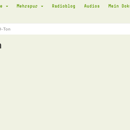
te
Mehrspur
Radioblog
Audios
Mein Do
O-Ton
n