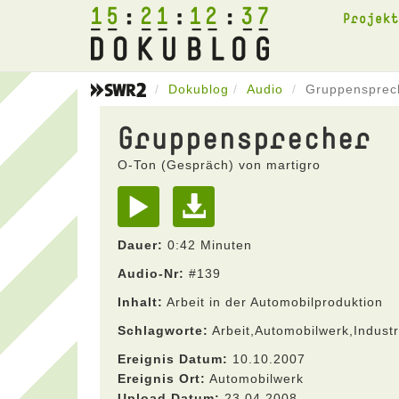
15
21
12
37
Projek
Dokublog
Audio
Gruppensprec
Gruppensprecher
O-Ton (Gespräch) von martigro
Dauer:
0:42 Minuten
Audio-Nr:
#139
Inhalt:
Arbeit in der Automobilproduktion
Schlagworte:
Arbeit,Automobilwerk,Industr
Ereignis Datum:
10.10.2007
Ereignis Ort:
Automobilwerk
Upload Datum:
23.04.2008