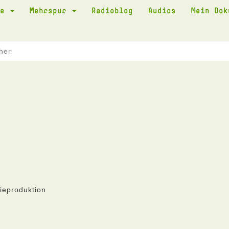
te
Mehrspur
Radioblog
Audios
Mein Do
her
ieproduktion