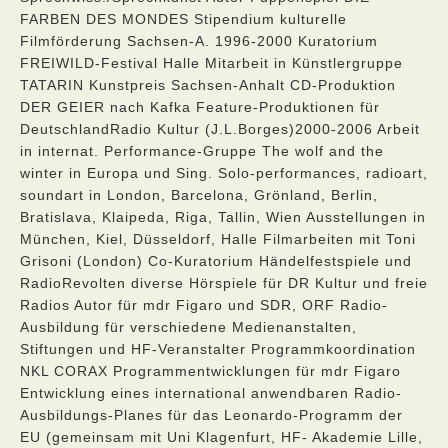
FARBEN DES MONDES Stipendium kulturelle
Filmförderung Sachsen-A. 1996-2000 Kuratorium
FREIWILD-Festival Halle Mitarbeit in Künstlergruppe
TATARIN Kunstpreis Sachsen-Anhalt CD-Produktion
DER GEIER nach Kafka Feature-Produktionen für
DeutschlandRadio Kultur (J.L.Borges)2000-2006 Arbeit
in internat. Performance-Gruppe The wolf and the
winter in Europa und Sing. Solo-performances, radioart,
soundart in London, Barcelona, Grönland, Berlin,
Bratislava, Klaipeda, Riga, Tallin, Wien Ausstellungen in
München, Kiel, Düsseldorf, Halle Filmarbeiten mit Toni
Grisoni (London) Co-Kuratorium Händelfestspiele und
RadioRevolten diverse Hörspiele für DR Kultur und freie
Radios Autor für mdr Figaro und SDR, ORF Radio-
Ausbildung für verschiedene Medienanstalten,
Stiftungen und HF-Veranstalter Programmkoordination
NKL CORAX Programmentwicklungen für mdr Figaro
Entwicklung eines international anwendbaren Radio-
Ausbildungs-Planes für das Leonardo-Programm der
EU (gemeinsam mit Uni Klagenfurt, HF- Akademie Lille,