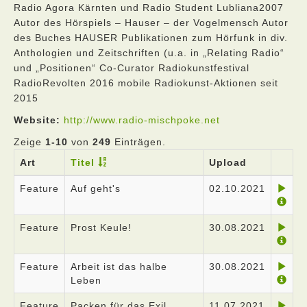
Radio Agora Kärnten und Radio Student Lubliana2007
Autor des Hörspiels – Hauser – der Vogelmensch Autor
des Buches HAUSER Publikationen zum Hörfunk in div.
Anthologien und Zeitschriften (u.a. in „Relating Radio“
und „Positionen“ Co-Curator Radiokunstfestival
RadioRevolten 2016 mobile Radiokunst-Aktionen seit
2015
Website:
http://www.radio-mischpoke.net
Zeige
1-10
von
249
Einträgen.
Art
Titel
Upload
Feature
Auf geht's
02.10.2021
Feature
Prost Keule!
30.08.2021
Feature
Arbeit ist das halbe
30.08.2021
Leben
Feature
Packen für das Exil
11.07.2021