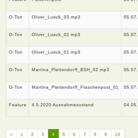
O-Ton
Oliver_Lueck_03.mp3
05.07
O-Ton
Oliver_Lueck_02.mp3
05.07
O-Ton
Oliver_Lueck_01.mp3
05.07
O-Ton
Martina_Plettendorff_BSH_02.mp3
05.07
O-Ton
Martina_Plettendorff_Flaschenpost_01
05.07
Feature
4.5.2020 Ausnahmezustand
04.05
«
1
2
3
4
5
6
7
8
9
10