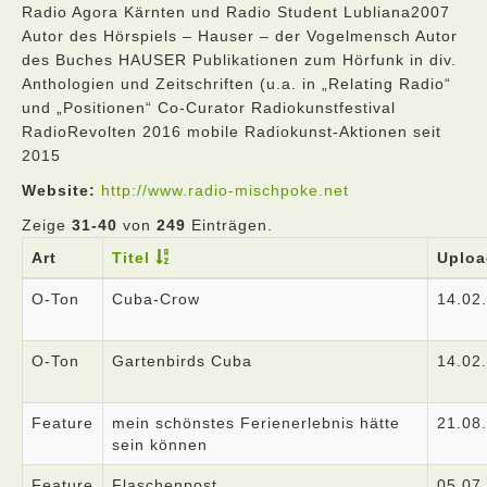
Radio Agora Kärnten und Radio Student Lubliana2007
Autor des Hörspiels – Hauser – der Vogelmensch Autor
des Buches HAUSER Publikationen zum Hörfunk in div.
Anthologien und Zeitschriften (u.a. in „Relating Radio“
und „Positionen“ Co-Curator Radiokunstfestival
RadioRevolten 2016 mobile Radiokunst-Aktionen seit
2015
Website:
http://www.radio-mischpoke.net
Zeige
31-40
von
249
Einträgen.
Art
Titel
Uploa
O-Ton
Cuba-Crow
14.02
O-Ton
Gartenbirds Cuba
14.02
Feature
mein schönstes Ferienerlebnis hätte
21.08
sein können
Feature
Flaschenpost
05.07