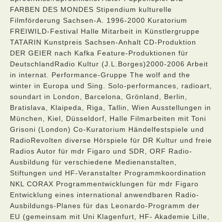
FARBEN DES MONDES Stipendium kulturelle
Filmförderung Sachsen-A. 1996-2000 Kuratorium
FREIWILD-Festival Halle Mitarbeit in Künstlergruppe
TATARIN Kunstpreis Sachsen-Anhalt CD-Produktion
DER GEIER nach Kafka Feature-Produktionen für
DeutschlandRadio Kultur (J.L.Borges)2000-2006 Arbeit
in internat. Performance-Gruppe The wolf and the
winter in Europa und Sing. Solo-performances, radioart,
soundart in London, Barcelona, Grönland, Berlin,
Bratislava, Klaipeda, Riga, Tallin, Wien Ausstellungen in
München, Kiel, Düsseldorf, Halle Filmarbeiten mit Toni
Grisoni (London) Co-Kuratorium Händelfestspiele und
RadioRevolten diverse Hörspiele für DR Kultur und freie
Radios Autor für mdr Figaro und SDR, ORF Radio-
Ausbildung für verschiedene Medienanstalten,
Stiftungen und HF-Veranstalter Programmkoordination
NKL CORAX Programmentwicklungen für mdr Figaro
Entwicklung eines international anwendbaren Radio-
Ausbildungs-Planes für das Leonardo-Programm der
EU (gemeinsam mit Uni Klagenfurt, HF- Akademie Lille,