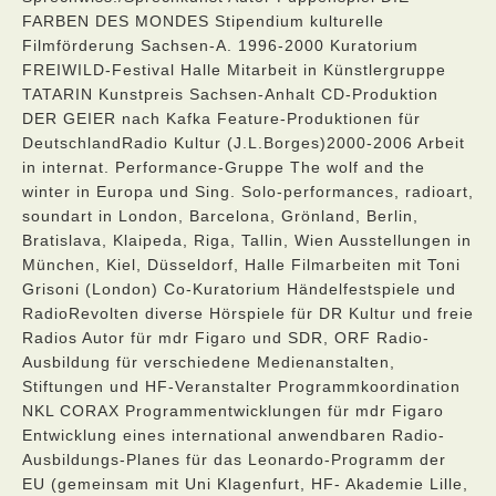
FARBEN DES MONDES Stipendium kulturelle
Filmförderung Sachsen-A. 1996-2000 Kuratorium
FREIWILD-Festival Halle Mitarbeit in Künstlergruppe
TATARIN Kunstpreis Sachsen-Anhalt CD-Produktion
DER GEIER nach Kafka Feature-Produktionen für
DeutschlandRadio Kultur (J.L.Borges)2000-2006 Arbeit
in internat. Performance-Gruppe The wolf and the
winter in Europa und Sing. Solo-performances, radioart,
soundart in London, Barcelona, Grönland, Berlin,
Bratislava, Klaipeda, Riga, Tallin, Wien Ausstellungen in
München, Kiel, Düsseldorf, Halle Filmarbeiten mit Toni
Grisoni (London) Co-Kuratorium Händelfestspiele und
RadioRevolten diverse Hörspiele für DR Kultur und freie
Radios Autor für mdr Figaro und SDR, ORF Radio-
Ausbildung für verschiedene Medienanstalten,
Stiftungen und HF-Veranstalter Programmkoordination
NKL CORAX Programmentwicklungen für mdr Figaro
Entwicklung eines international anwendbaren Radio-
Ausbildungs-Planes für das Leonardo-Programm der
EU (gemeinsam mit Uni Klagenfurt, HF- Akademie Lille,