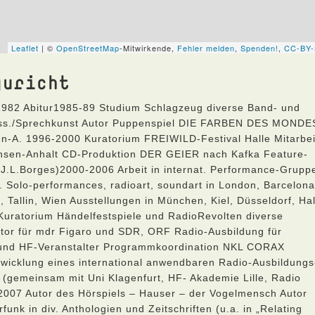
guricht
.1982 Abitur1985-89 Studium Schlagzeug diverse Band- und
iss./Sprechkunst Autor Puppenspiel DIE FARBEN DES MONDE
en-A. 1996-2000 Kuratorium FREIWILD-Festival Halle Mitarbei
chsen-Anhalt CD-Produktion DER GEIER nach Kafka Feature-
(J.L.Borges)2000-2006 Arbeit in internat. Performance-Grupp
. Solo-performances, radioart, soundart in London, Barcelona
a, Tallin, Wien Ausstellungen in München, Kiel, Düsseldorf, Hal
-Kuratorium Händelfestspiele und RadioRevolten diverse
Autor für mdr Figaro und SDR, ORF Radio-Ausbildung für
n und HF-Veranstalter Programmkoordination NKL CORAX
wicklung eines international anwendbaren Radio-Ausbildungs
(gemeinsam mit Uni Klagenfurt, HF- Akademie Lille, Radio
2007 Autor des Hörspiels – Hauser – der Vogelmensch Autor
k in div. Anthologien und Zeitschriften (u.a. in „Relating