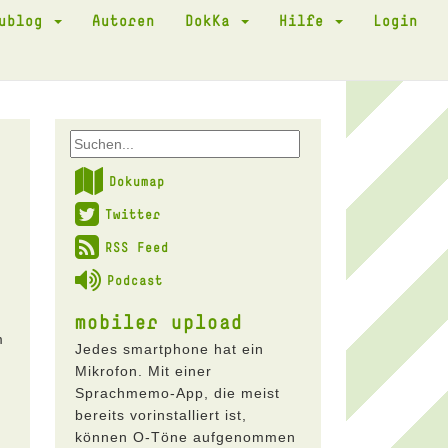
kublog
Autoren
DokKa
Hilfe
Login
Dokumap
Twitter
RSS Feed
Podcast
mobiler upload
m
Jedes smartphone hat ein
Mikrofon. Mit einer
Sprachmemo-App, die meist
bereits vorinstalliert ist,
können O-Töne aufgenommen