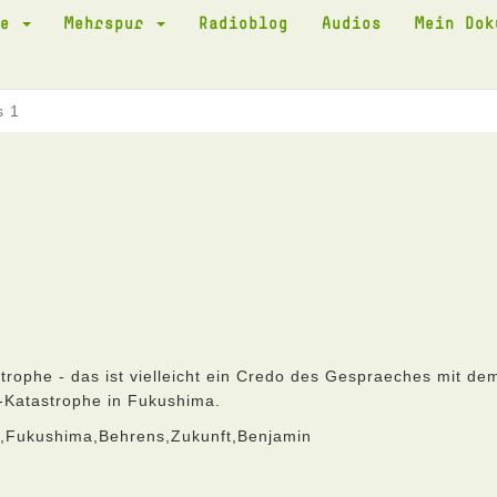
te
Mehrspur
Radioblog
Audios
Mein Do
s 1
strophe - das ist vielleicht ein Credo des Gespraeches mit de
-Katastrophe in Fukushima.
e,Fukushima,Behrens,Zukunft,Benjamin