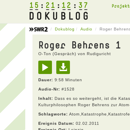
15
21
12
37
Projek
Dokublog
Audio
Roger Behren
Roger Behrens 1
O-Ton (Gespräch) von Rudiguricht
Dauer:
9:58 Minuten
Audio-Nr:
#1528
Inhalt:
Dass es so weitergeht, ist die Kata
Kulturphilosophen Roger Behrens zur Atom
Schlagworte:
Atom,Katastrophe,Katastrof
Ereignis Datum:
02.02.2011
Ereignis Ort:
Leipzig