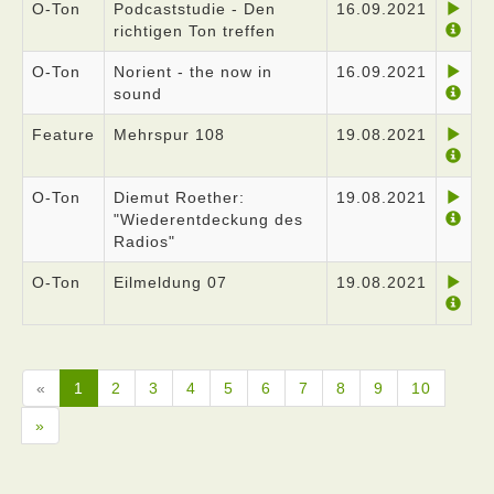
O-Ton
Podcaststudie - Den
16.09.2021
richtigen Ton treffen
O-Ton
Norient - the now in
16.09.2021
sound
Feature
Mehrspur 108
19.08.2021
O-Ton
Diemut Roether:
19.08.2021
"Wiederentdeckung des
Radios"
O-Ton
Eilmeldung 07
19.08.2021
«
1
2
3
4
5
6
7
8
9
10
»