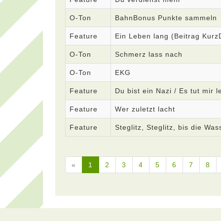
O-Ton
BahnBonus Punkte sammeln
Feature
Ein Leben lang (Beitrag Kur
O-Ton
Schmerz lass nach
O-Ton
EKG
Feature
Du bist ein Nazi / Es tut mir l
Feature
Wer zuletzt lacht
Feature
Steglitz, Steglitz, bis die Was
«
1
2
3
4
5
6
7
8