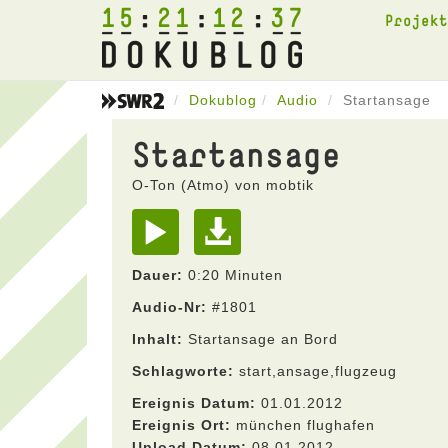
15
21
12
37
Projek
Dokublog
Audio
Startansage
Startansage
O-Ton (Atmo) von mobtik
Dauer:
0:20 Minuten
Audio-Nr:
#1801
Inhalt:
Startansage an Bord
Schlagworte:
start,ansage,flugzeug
Ereignis Datum:
01.01.2012
Ereignis Ort:
münchen flughafen
Upload Datum:
08.01.2012