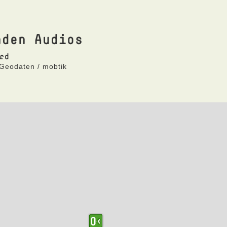
nden Audios
rd
 Geodaten / mobtik