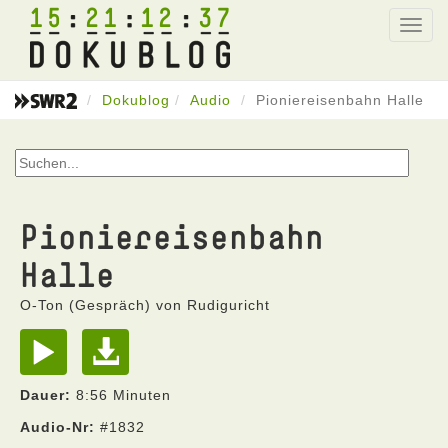
15
21
12
37
Toggl
navig
Dokublog
Audio
Pioniereisenbahn Halle
Pioniereisenbahn
Halle
O-Ton (Gespräch) von Rudiguricht
Dauer:
8:56 Minuten
Audio-Nr:
#1832