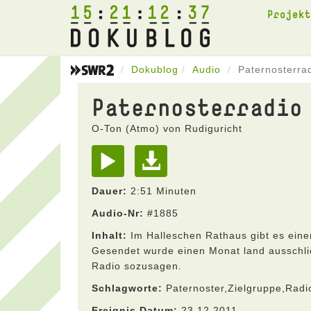
15
21
12
37
Projek
Dokublog
Audio
Paternosterra
Paternosterradio
O-Ton (Atmo) von Rudiguricht
Dauer:
2:51 Minuten
Audio-Nr:
#1885
Inhalt:
Im Halleschen Rathaus gibt es einen
Gesendet wurde einen Monat land ausschlie
Radio sozusagen.
Schlagworte:
Paternoster,Zielgruppe,Radi
Ereignis Datum:
23.12.2011