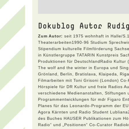
Dokublog Autor Rudi
Zum Autor:
seit 1975 wohnhaft in Halle/S
Theaterarbeiten1990-96 Studium Sprechw
Stipendium kulturelle Filmförderung Sachs
in Künstlergruppe TATARIN Kunstpreis Sa
Produktionen für DeutschlandRadio Kultur 
The wolf and the winter in Europa und Sing
Grönland, Berlin, Bratislava, Klaipeda, Rig
Filmarbeiten mit Toni Grisoni (London) Co
Hörspiele für DR Kultur und freie Radios 
verschiedene Medienanstalten, Stiftunge
Programmentwicklungen für mdr Figaro Ent
Planes für das Leonardo-Programm der EU 
Agora Kärnten und Radio Student Lubliana
des Buches HAUSER Publikationen zum Hörfun
Radio“ und „Positionen“ Co-Curator Radiok