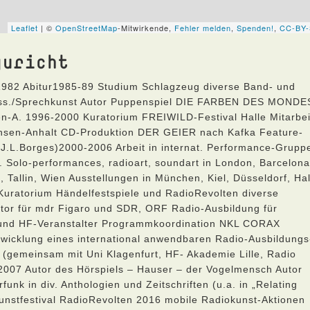
guricht
.1982 Abitur1985-89 Studium Schlagzeug diverse Band- und
iss./Sprechkunst Autor Puppenspiel DIE FARBEN DES MONDE
en-A. 1996-2000 Kuratorium FREIWILD-Festival Halle Mitarbei
chsen-Anhalt CD-Produktion DER GEIER nach Kafka Feature-
(J.L.Borges)2000-2006 Arbeit in internat. Performance-Grupp
. Solo-performances, radioart, soundart in London, Barcelona
a, Tallin, Wien Ausstellungen in München, Kiel, Düsseldorf, Hal
-Kuratorium Händelfestspiele und RadioRevolten diverse
Autor für mdr Figaro und SDR, ORF Radio-Ausbildung für
n und HF-Veranstalter Programmkoordination NKL CORAX
wicklung eines international anwendbaren Radio-Ausbildungs
(gemeinsam mit Uni Klagenfurt, HF- Akademie Lille, Radio
2007 Autor des Hörspiels – Hauser – der Vogelmensch Autor
k in div. Anthologien und Zeitschriften (u.a. in „Relating
unstfestival RadioRevolten 2016 mobile Radiokunst-Aktionen