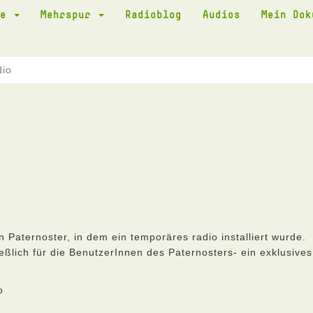
te
Mehrspur
Radioblog
Audios
Mein Do
dio
 Paternoster, in dem ein temporäres radio installiert wurde.
ßlich für die BenutzerInnen des Paternosters- ein exklusives
o