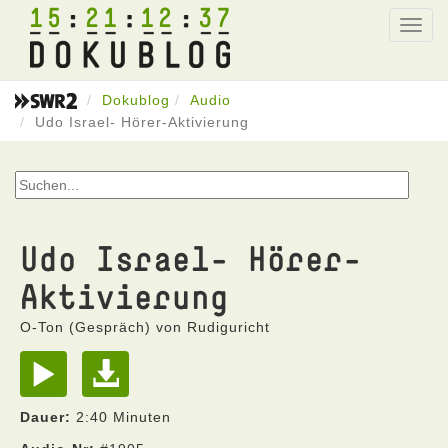
15
21
12
37
Toggl
navig
Dokublog
Audio
Udo Israel- Hörer-Aktivierung
Udo Israel- Hörer-
Aktivierung
O-Ton (Gespräch) von Rudiguricht
Dauer:
2:40 Minuten