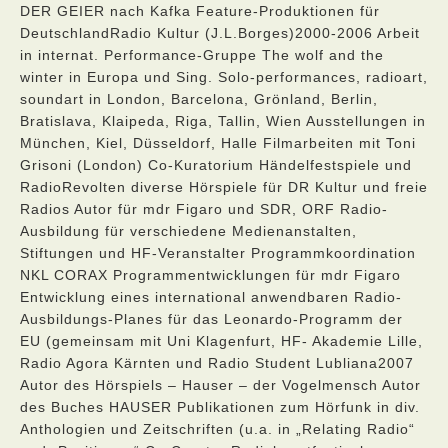
DER GEIER nach Kafka Feature-Produktionen für
DeutschlandRadio Kultur (J.L.Borges)2000-2006 Arbeit
in internat. Performance-Gruppe The wolf and the
winter in Europa und Sing. Solo-performances, radioart,
soundart in London, Barcelona, Grönland, Berlin,
Bratislava, Klaipeda, Riga, Tallin, Wien Ausstellungen in
München, Kiel, Düsseldorf, Halle Filmarbeiten mit Toni
Grisoni (London) Co-Kuratorium Händelfestspiele und
RadioRevolten diverse Hörspiele für DR Kultur und freie
Radios Autor für mdr Figaro und SDR, ORF Radio-
Ausbildung für verschiedene Medienanstalten,
Stiftungen und HF-Veranstalter Programmkoordination
NKL CORAX Programmentwicklungen für mdr Figaro
Entwicklung eines international anwendbaren Radio-
Ausbildungs-Planes für das Leonardo-Programm der
EU (gemeinsam mit Uni Klagenfurt, HF- Akademie Lille,
Radio Agora Kärnten und Radio Student Lubliana2007
Autor des Hörspiels – Hauser – der Vogelmensch Autor
des Buches HAUSER Publikationen zum Hörfunk in div.
Anthologien und Zeitschriften (u.a. in „Relating Radio“