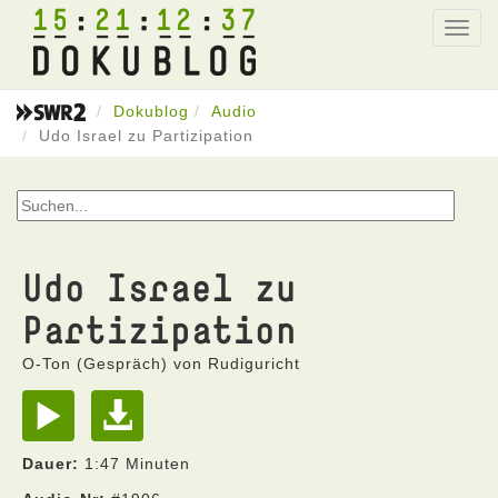
15
21
12
37
Toggl
navig
Dokublog
Audio
Udo Israel zu Partizipation
Udo Israel zu
Partizipation
O-Ton (Gespräch) von Rudiguricht
Dauer:
1:47 Minuten