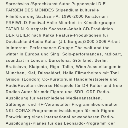
Sprechwiss./Sprechkunst Autor Puppenspiel DIE
FARBEN DES MONDES Stipendium kulturelle
Filmförderung Sachsen-A. 1996-2000 Kuratorium
FREIWILD-Festival Halle Mitarbeit in Künstlergruppe
TATARIN Kunstpreis Sachsen-Anhalt CD-Produktion
DER GEIER nach Kafka Feature-Produktionen für
DeutschlandRadio Kultur (J.L.Borges)2000-2006 Arbeit
in internat. Performance-Gruppe The wolf and the
winter in Europa und Sing. Solo-performances, radioart,
soundart in London, Barcelona, Grönland, Berlin,
Bratislava, Klaipeda, Riga, Tallin, Wien Ausstellungen in
München, Kiel, Düsseldorf, Halle Filmarbeiten mit Toni
Grisoni (London) Co-Kuratorium Händelfestspiele und
RadioRevolten diverse Hörspiele für DR Kultur und freie
Radios Autor für mdr Figaro und SDR, ORF Radio-
Ausbildung für verschiedene Medienanstalten,
Stiftungen und HF-Veranstalter Programmkoordination
NKL CORAX Programmentwicklungen für mdr Figaro
Entwicklung eines international anwendbaren Radio-
Ausbildungs-Planes für das Leonardo-Programm der