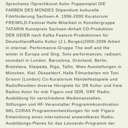
Sprechwiss./Sprechkunst Autor Puppenspiel DIE
FARBEN DES MONDES Stipendium kulturelle
Filmförderung Sachsen-A. 1996-2000 Kuratorium
FREIWILD-Festival Halle Mitarbeit in Künstlergruppe
TATARIN Kunstpreis Sachsen-Anhalt CD-Produktion
DER GEIER nach Kafka Feature-Produktionen für
DeutschlandRadio Kultur (J.L.Borges)2000-2006 Arbeit
in internat. Performance-Gruppe The wolf and the
winter in Europa und Sing. Solo-performances, radioart,
soundart in London, Barcelona, Grönland, Berlin,
Bratislava, Klaipeda, Riga, Tallin, Wien Ausstellungen in
München, Kiel, Düsseldorf, Halle Filmarbeiten mit Toni
Grisoni (London) Co-Kuratorium Händelfestspiele und
RadioRevolten diverse Hörspiele für DR Kultur und freie
Radios Autor für mdr Figaro und SDR, ORF Radio-
Ausbildung für verschiedene Medienanstalten,
Stiftungen und HF-Veranstalter Programmkoordination
NKL CORAX Programmentwicklungen für mdr Figaro
Entwicklung eines international anwendbaren Radio-
Ausbildungs-Planes für das Leonardo-Programm der