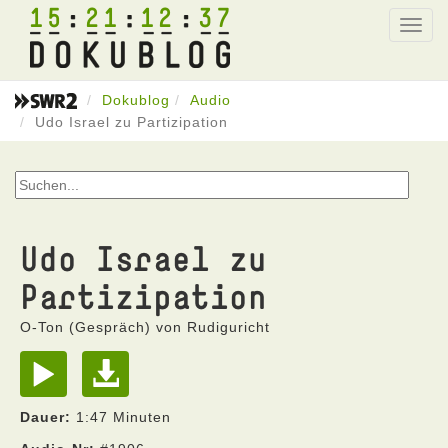
15
21
12
37
Toggl
navig
Dokublog
Audio
Udo Israel zu Partizipation
Udo Israel zu
Partizipation
O-Ton (Gespräch) von Rudiguricht
Dauer:
1:47 Minuten