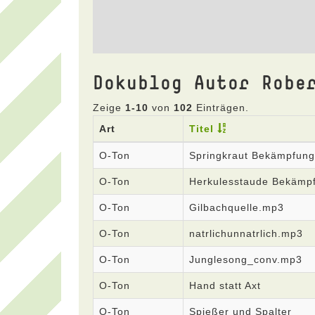
Dokublog Autor Robe
Zeige
1-10
von
102
Einträgen.
Art
Titel
O-Ton
Springkraut Bekämpfung
O-Ton
Herkulesstaude Bekämp
O-Ton
Gilbachquelle.mp3
O-Ton
natrlichunnatrlich.mp3
O-Ton
Junglesong_conv.mp3
O-Ton
Hand statt Axt
O-Ton
Spießer und Spalter