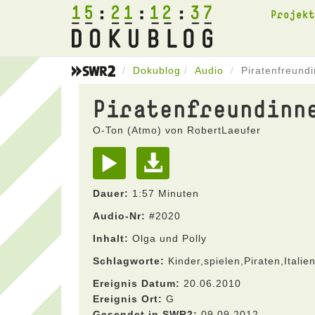
15
21
12
37
Projek
Dokublog
Audio
Piratenfreund
Piratenfreundinn
O-Ton (Atmo) von RobertLaeufer
Dauer:
1:57 Minuten
Audio-Nr:
#2020
Inhalt:
Olga und Polly
Schlagworte:
Kinder,spielen,Piraten,Italie
Ereignis Datum:
20.06.2010
Ereignis Ort:
G
Gesendet in SWR2:
09.09.2012