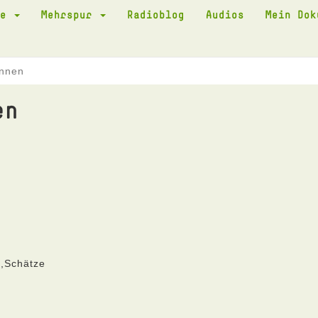
te
Mehrspur
Radioblog
Audios
Mein Do
innen
en
n,Schätze