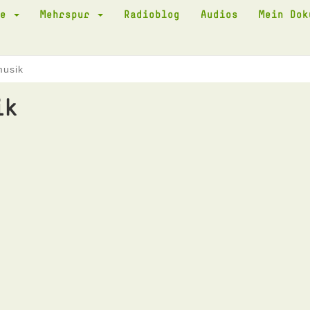
te
Mehrspur
Radioblog
Audios
Mein Do
musik
ik