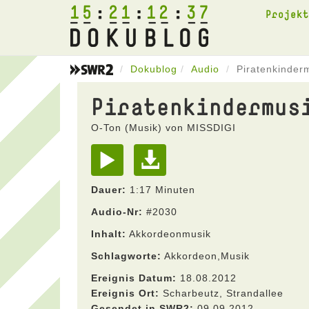
15
21
12
37
Projek
Dokublog
Audio
Piratenkinder
Piratenkindermus
O-Ton (Musik) von MISSDIGI
Dauer:
1:17 Minuten
Audio-Nr:
#2030
Inhalt:
Akkordeonmusik
Schlagworte:
Akkordeon,Musik
Ereignis Datum:
18.08.2012
Ereignis Ort:
Scharbeutz, Strandallee
Gesendet in SWR2:
09.09.2012