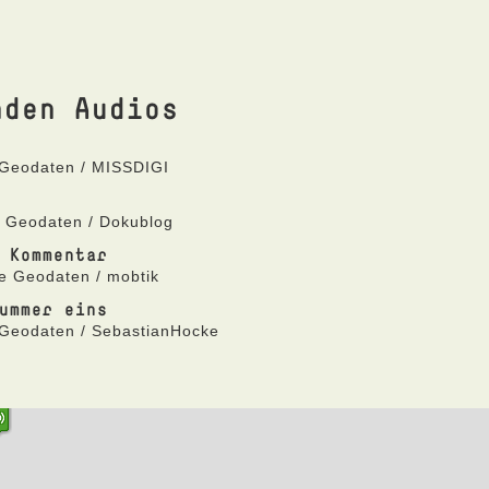
nden Audios
t Geodaten / MISSDIGI
t Geodaten / Dokublog
 Kommentar
ne Geodaten / mobtik
ummer eins
t Geodaten / SebastianHocke