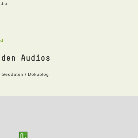
adio
ad
nden Audios
t Geodaten / Dokublog