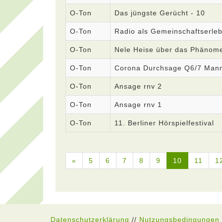
O-Ton
Das jüngste Gerücht - 10
O-Ton
Radio als Gemeinschaftserleb
O-Ton
Nele Heise über das Phänom
O-Ton
Corona Durchsage Q6/7 Man
O-Ton
Ansage rnv 2
O-Ton
Ansage rnv 1
O-Ton
11. Berliner Hörspielfestival
«
5
6
7
8
9
10
11
1
Datenschutzerklärung
//
Nutzungsbedingungen