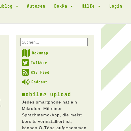
kublog
Autoren
DokKa
Hilfe
Login
Dokumap
Twitter
RSS Feed
Podcast
mobiler upload
n
Jedes smartphone hat ein
m
Mikrofon. Mit einer
Sprachmemo-App, die meist
bereits vorinstalliert ist,
können O-Töne aufgenommen