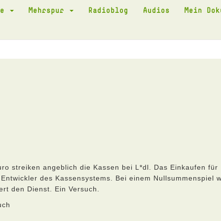
te
Mehrspur
Radioblog
Audios
Mein Do
o streiken angeblich die Kassen bei L*dl. Das Einkaufen für
r Entwickler des Kassensystems. Bei einem Nullsummenspiel wi
ert den Dienst. Ein Versuch.
uch