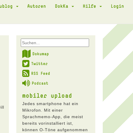
kublog
Autoren
DokKa
Hilfe
Login
Dokumap
Twitter
RSS Feed
Podcast
mobiler upload
Jedes smartphone hat ein
ll
Mikrofon. Mit einer
Sprachmemo-App, die meist
bereits vorinstalliert ist,
können O-Töne aufgenommen