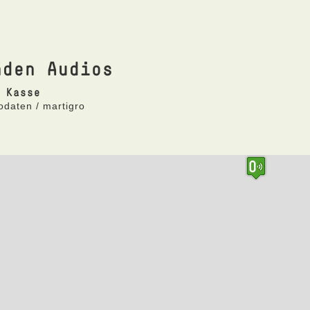
nden Audios
 Kasse
odaten / martigro