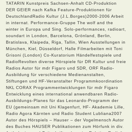
TATARIN Kunstpreis Sachsen-Anhalt CD-Produktion
DER GEIER nach Kafka Feature-Produktionen für
DeutschlandRadio Kultur (J.L.Borges)2000-2006 Arbeit
in internat. Performance-Gruppe The wolf and the
winter in Europa und Sing. Solo-performances, radioart,
soundart in London, Barcelona, Grönland, Berlin,
Bratislava, Klaipeda, Riga, Tallin, Wien Ausstellungen in
München, Kiel, Düsseldorf, Halle Filmarbeiten mit Toni
Grisoni (London) Co-Kuratorium Händelfestspiele und
RadioRevolten diverse Hörspiele für DR Kultur und freie
Radios Autor für mdr Figaro und SDR, ORF Radio-
Ausbildung für verschiedene Medienanstalten,
Stiftungen und HF-Veranstalter Programmkoordination
NKL CORAX Programmentwicklungen für mdr Figaro
Entwicklung eines international anwendbaren Radio-
Ausbildungs-Planes für das Leonardo-Programm der
EU (gemeinsam mit Uni Klagenfurt, HF- Akademie Lille,
Radio Agora Kärnten und Radio Student Lubliana2007
Autor des Hörspiels – Hauser – der Vogelmensch Autor
des Buches HAUSER Publikationen zum Hörfunk in div.