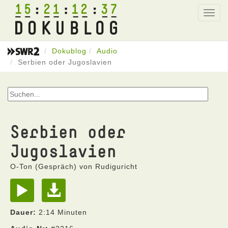
15
21
12
37
Toggl
navig
Dokublog
Audio
Serbien oder Jugoslavien
Serbien oder
Jugoslavien
O-Ton (Gespräch) von Rudiguricht
Dauer:
2:14 Minuten