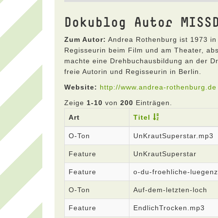
Dokublog Autor MISS
Zum Autor:
Andrea Rothenburg ist 1973 in 
Regisseurin beim Film und am Theater, abs
machte eine Drehbuchausbildung an der Dre
freie Autorin und Regisseurin in Berlin.
Website:
http://www.andrea-rothenburg.de
Zeige
1-10
von
200
Einträgen.
Art
Titel
O-Ton
UnKrautSuperstar.mp3
Feature
UnKrautSuperstar
Feature
o-du-froehliche-luegenz
O-Ton
Auf-dem-letzten-loch
Feature
EndlichTrocken.mp3