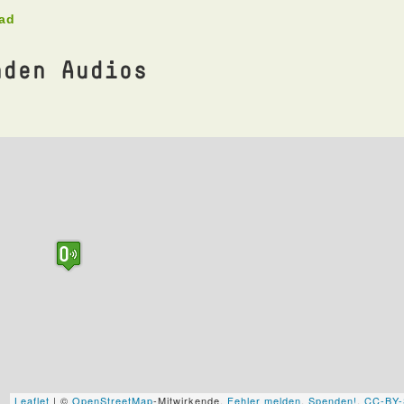
oad
nden Audios