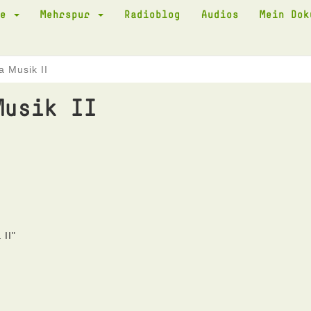
te
Mehrspur
Radioblog
Audios
Mein Do
a Musik II
Musik II
 II"