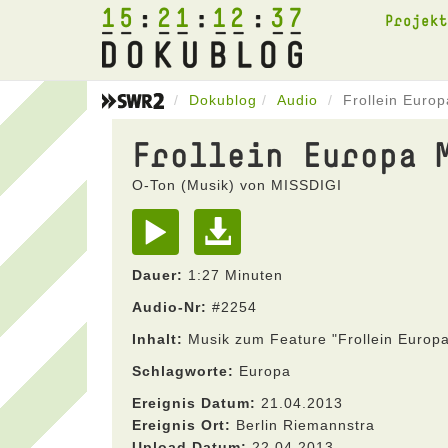
15
21
12
37
Projek
Dokublog
Audio
Frollein Europ
Frollein Europa 
O-Ton (Musik) von MISSDIGI
Dauer:
1:27 Minuten
Audio-Nr:
#2254
Inhalt:
Musik zum Feature "Frollein Europa
Schlagworte:
Europa
Ereignis Datum:
21.04.2013
Ereignis Ort:
Berlin Riemannstra
Upload Datum:
22.04.2013