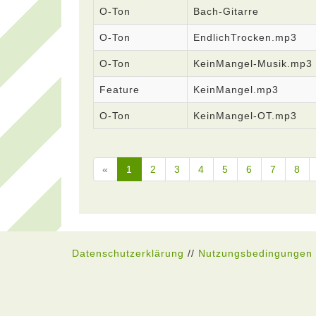
O-Ton
Bach-Gitarre
O-Ton
EndlichTrocken.mp3
O-Ton
KeinMangel-Musik.mp3
Feature
KeinMangel.mp3
O-Ton
KeinMangel-OT.mp3
«
1
2
3
4
5
6
7
8
Datenschutzerklärung
//
Nutzungsbedingungen